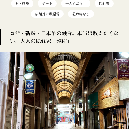
鮨・刺身
デート
一人でぶらり
隠れ家
店舗外に喫煙所
駐車場なし
コザ・新潟・日本酒の融合。本当は教えたくな
い、大人の隠れ家「越佐」