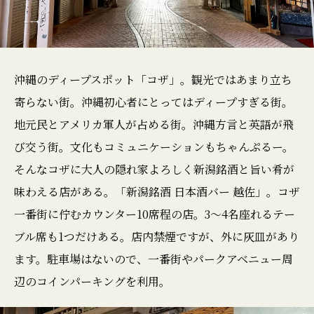
沖縄のディープスポット「コザ」。観光ではあまり立ち
寄らない街。沖縄初心者にとってはディープすぎる街。
地元民とアメリカ軍人が占める街。沖縄方言と英語が飛
び交う街。文化もコミュニケーションもちゃんぷるー。
そんなコザに大人の隠れ家よろしく新潟銘酒と旨い肴が
味わえる店がある。「新潟銘酒 日本酒バー 越佐」。コザ
一番街に佇むカウンター10席程の店。3〜4名座れるテー
ブル席も1つだけある。店内禁煙ですが、外に灰皿があり
ます。駐車場はないので、一番街やパークアベニュー周
辺のコインパーキングを利用。