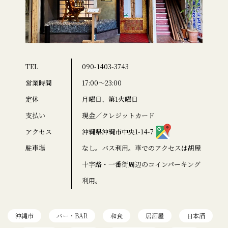
TEL
090-1403-3743
営業時間
17:00～23:00
定休
月曜日、第1火曜日
支払い
現金／クレジットカード
アクセス
沖縄県沖縄市中央1-14-7
駐車場
なし。バス利用。車でのアクセスは胡屋
十字路・一番街周辺のコインパーキング
利用。
沖縄市
バー・BAR
和食
居酒屋
日本酒