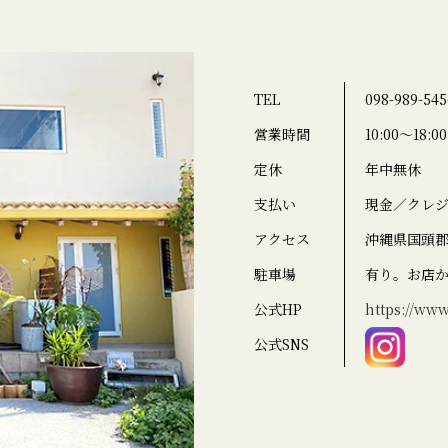
TEL
098-989-545
営業時間
10:00〜18:00
定休
年中無休
支払い
現金／クレ
アクセス
沖縄県国頭郡恩
駐車場
有り。お店
公式HP
https://ww
公式SNS