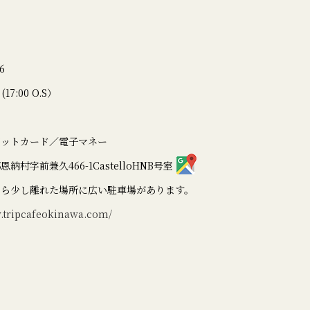
6
 (17:00 O.S）
ジットカード／電子マネー
納村字前兼久466-1CastelloHNB号室
から少し離れた場所に広い駐車場があります。
w.tripcafeokinawa.com/