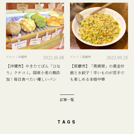
グルメ｜沖縄市
2022.10.08
グルメ｜那覇市
2022.09.25
【沖縄市】やきたてぱん「ひな
【那覇市】「燕郷房」の黄金炒
り」クチコミ。国産小麦の無添
飯と水餃子！辛いものが苦手で
加！毎日食べたい優しいパン
も楽しめる本格中華
記事一覧
TAGS