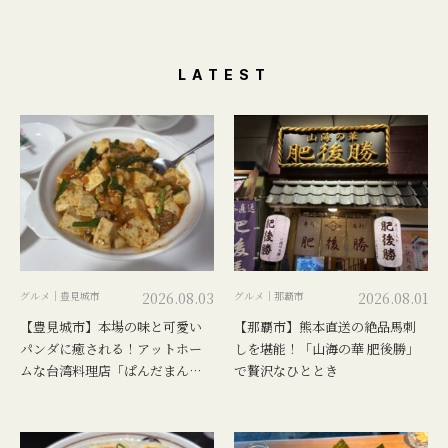
LATEST
グルメ｜豊見城市
2026.08.03
グルメ｜那覇市
2026.08.01
【豊見城市】本場の味と可愛い
【那覇市】熊本直送の絶品馬刺
パンダに癒される！アットホー
しを堪能！「山海の華 肥後勝」
ムな台湾料理店「ぱんだまん
で贅沢なひととき
ま」