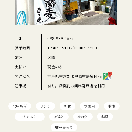
TEL
098-989-4657
営業時間
11:30〜15:00／18:00〜22:00
定休
火曜日
支払い
現金のみ
アクセス
沖縄県中頭郡北中城村島袋1478
駐車場
有り。店契約の無料駐車場を利用
北中城村
ランチ
和食
定食屋
蕎麦
一人でぶらり
友達と
家族と
禁煙
駐車場有り