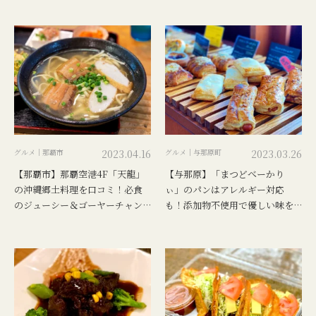
グルメ｜那覇市
2023.04.16
グルメ｜与那原町
2023.03.26
【那覇市】那覇空港4F「天龍」
【与那原】「まつどべーかり
の沖縄郷土料理を口コミ！必食
ぃ」のパンはアレルギー対応
のジューシー＆ゴーヤーチャン
も！添加物不使用で優しい味を
プルー
レビュー