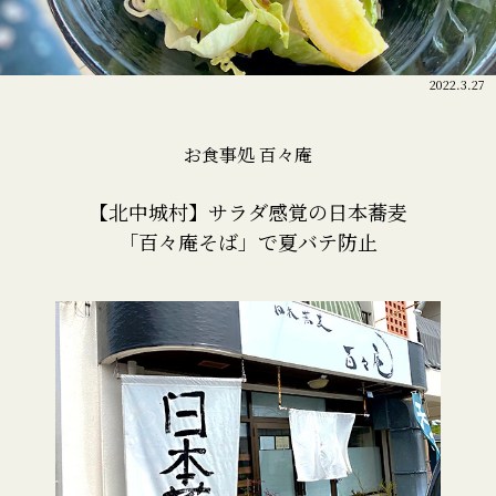
2022.3.27
お食事処 百々庵
【北中城村】サラダ感覚の日本蕎麦
「百々庵そば」で夏バテ防止