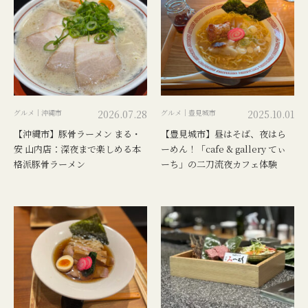
グルメ｜沖縄市
2026.07.28
グルメ｜豊見城市
2025.10.01
【沖縄市】豚骨ラーメン まる・
【豊見城市】昼はそば、夜はら
安 山内店：深夜まで楽しめる本
ーめん！「cafe & gallery てぃ
格派豚骨ラーメン
ーち」の二刀流夜カフェ体験