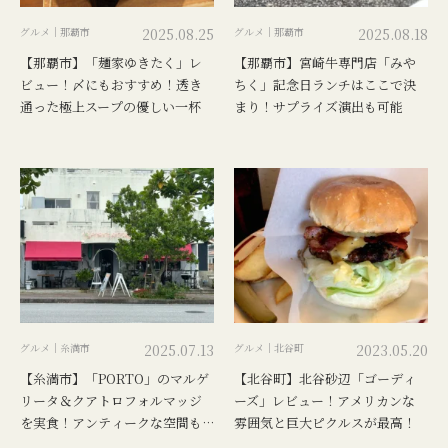
グルメ｜那覇市
2025.08.25
グルメ｜那覇市
2025.08.18
【那覇市】「麺家ゆきたく」レ
【那覇市】宮崎牛専門店「みや
ビュー！〆にもおすすめ！透き
ちく」記念日ランチはここで決
通った極上スープの優しい一杯
まり！サプライズ演出も可能
グルメ｜糸満市
2025.07.13
グルメ｜北谷町
2023.05.20
【糸満市】「PORTO」のマルゲ
【北谷町】北谷砂辺「ゴーディ
リータ＆クアトロフォルマッジ
ーズ」レビュー！アメリカンな
を実食！アンティークな空間も
雰囲気と巨大ピクルスが最高！
魅力