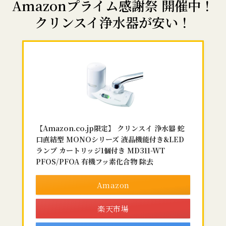
Amazonプライム感謝祭 開催中！
クリンスイ浄水器が安い！
【Amazon.co.jp限定】 クリンスイ 浄水器 蛇
口直結型 MONOシリーズ 液晶機能付き&LED
ランプ カートリッジ1個付き MD311-WT
PFOS/PFOA 有機フッ素化合物 除去
Amazon
楽天市場