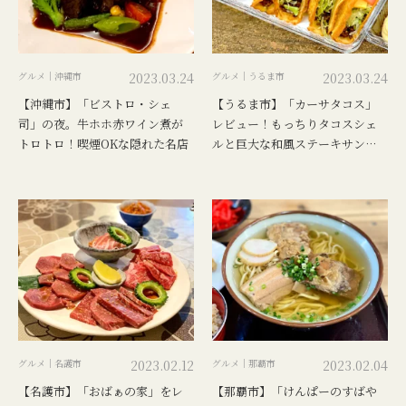
グルメ｜沖縄市
2023.03.24
グルメ｜うるま市
2023.03.24
【沖縄市】「ビストロ・シェ
【うるま市】「カーサタコス」
司」の夜。牛ホホ赤ワイン煮が
レビュー！もっちりタコスシェ
トロトロ！喫煙OKな隠れた名店
ルと巨大な和風ステーキサン
ド！
グルメ｜名護市
2023.02.12
グルメ｜那覇市
2023.02.04
【名護市】「おばぁの家」をレ
【那覇市】「けんぱーのすばや