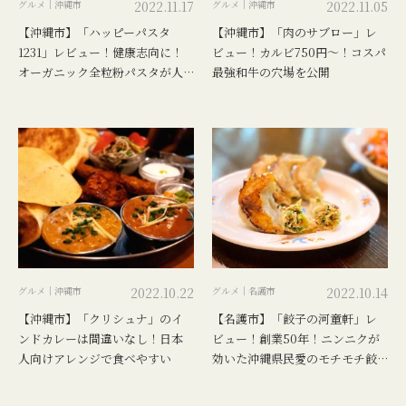
グルメ｜沖縄市
2022.11.17
グルメ｜沖縄市
2022.11.05
【沖縄市】「ハッピーパスタ
【沖縄市】「肉のサブロー」レ
1231」レビュー！健康志向に！
ビュー！カルビ750円〜！コスパ
オーガニック全粒粉パスタが人
最強和牛の穴場を公開
気
グルメ｜沖縄市
2022.10.22
グルメ｜名護市
2022.10.14
【沖縄市】「クリシュナ」のイ
【名護市】「餃子の河童軒」レ
ンドカレーは間違いなし！日本
ビュー！創業50年！ニンニクが
人向けアレンジで食べやすい
効いた沖縄県民愛のモチモチ餃
子