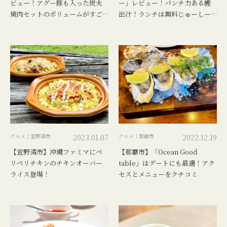
ビュー！アグー豚も入った炭火
ー」レビュー！パンチ力ある鰹
焼肉セットのボリュームがすご
出汁！ランチは無料じゅーしー
い
付き
グルメ｜宜野湾市
2023.01.07
グルメ｜那覇市
2022.12.19
【宜野湾市】沖縄ファミマにペ
【那覇市】「Ocean Good
リペリチキンのチキンオーバー
table」はデートにも最適！アク
ライス登場！
セスとメニューをクチコミ