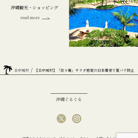
沖縄観光・ショッピング
read more
home
/
北中城村
【北中城村】「百々庵」サラダ感覚の日本蕎麦で夏バテ防止
沖縄ぐるぐる