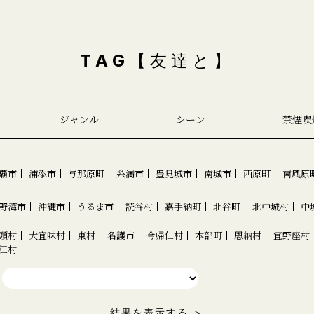
TAG【友達と】
ジャンル
シーン
禁煙喫
覇市
浦添市
与那原町
糸満市
豊見城市
南城市
西原町
南風原
野湾市
沖縄市
うるま市
読谷村
嘉手納町
北谷町
北中城村
中
頭村
大宜味村
東村
名護市
今帰仁村
本部町
恩納村
宜野座村
江村
結果を表示する ＞