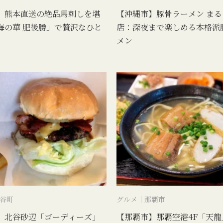
】熊本直送の絶品馬刺しを堪
【沖縄市】豚骨ラーメン まる
海の華 肥後勝」で贅沢なひと
店：深夜まで楽しめる本格派
メン
谷町
グルメ｜那覇市
】北谷砂辺「ゴーディーズ」
【那覇市】那覇空港4F「天龍