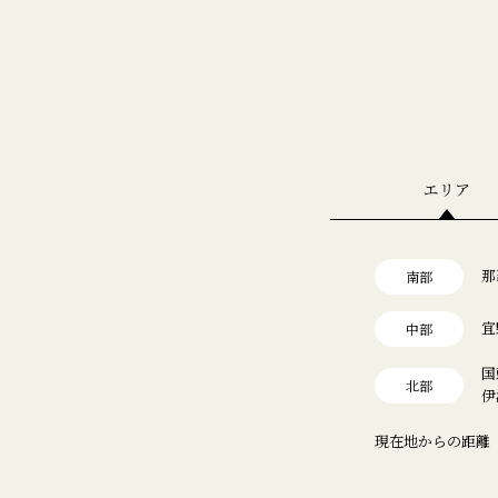
エリア
那
南部
宜
中部
国
北部
伊
現在地からの距離