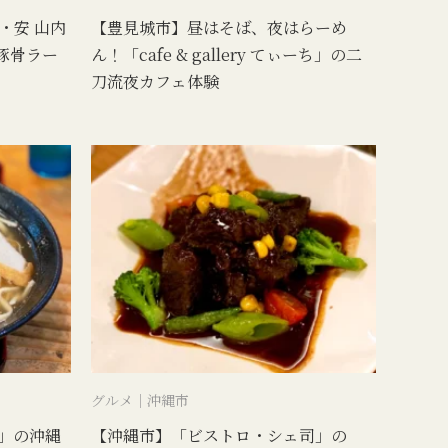
・安 山内
【豊見城市】昼はそば、夜はらーめ
豚骨ラー
ん！「cafe & gallery てぃーち」の二
刀流夜カフェ体験
グルメ｜沖縄市
」の沖縄
【沖縄市】「ビストロ・シェ司」の