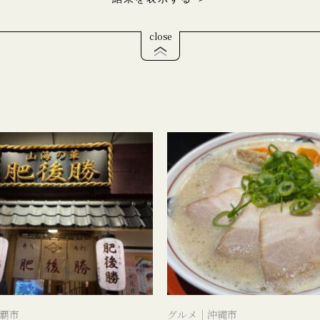
close
覇市
グルメ｜沖縄市