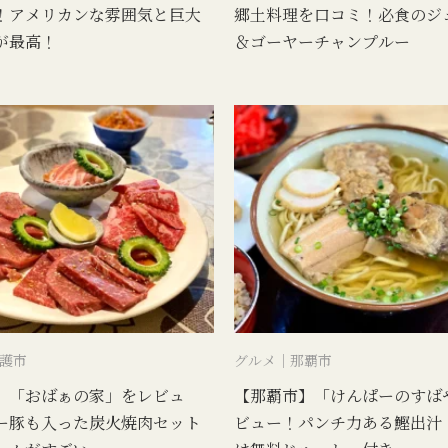
！アメリカンな雰囲気と巨大
郷土料理を口コミ！必食のジ
が最高！
＆ゴーヤーチャンプルー
護市
グルメ｜那覇市
】「おばぁの家」をレビュ
【那覇市】「けんぱーのすば
ー豚も入った炭火焼肉セット
ビュー！パンチ力ある鰹出汁