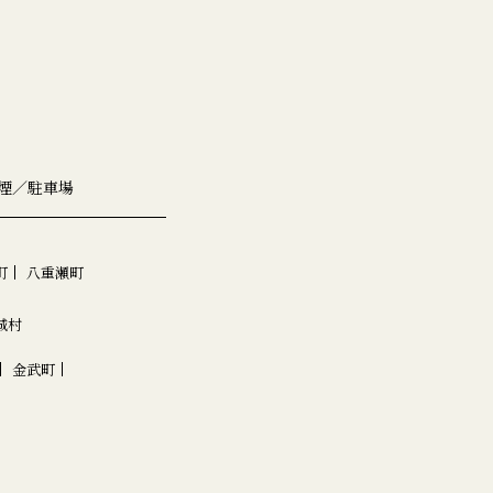
煙／駐車場
町
八重瀬町
城村
金武町