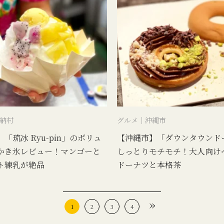
納村
グルメ｜沖縄市
「琉冰 Ryu-pin」のボリュ
【沖縄市】「ダウンタウンド
かき氷レビュー！マンゴーと
しっとりモチモチ！大人向け
ト練乳が絶品
ドーナツと本格茶
»
1
2
3
4