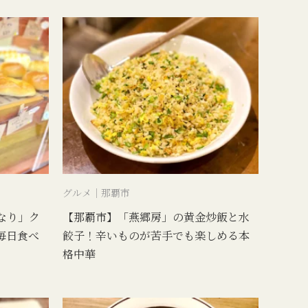
グルメ｜那覇市
なり」ク
【那覇市】「燕郷房」の黄金炒飯と水
毎日食べ
餃子！辛いものが苦手でも楽しめる本
格中華