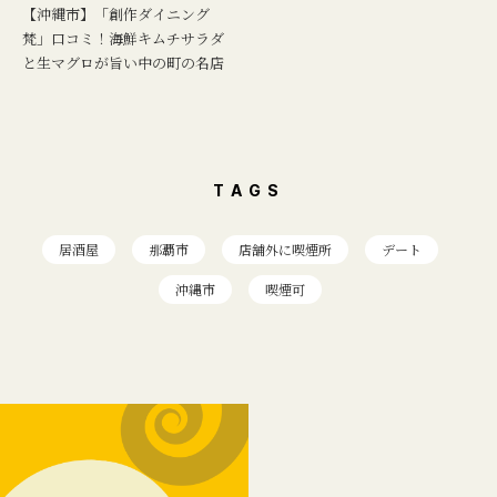
【沖縄市】「創作ダイニング
梵」口コミ！海鮮キムチサラダ
と生マグロが旨い中の町の名店
TAGS
居酒屋
那覇市
店舗外に喫煙所
デート
沖縄市
喫煙可