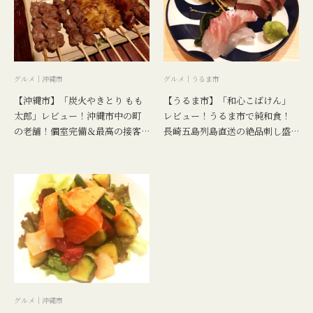
グルメ｜沖縄市
グルメ｜うるま市
【沖縄市】「炭火やきとり もも
【うるま市】「和心こばけん」
太郎」レビュー！沖縄市中の町
レビュー！うるま市で純和食！
の老舗！個室完備＆最高の接客
長崎五島列島直送の絶品刺し盛
力
り
グルメ｜沖縄市