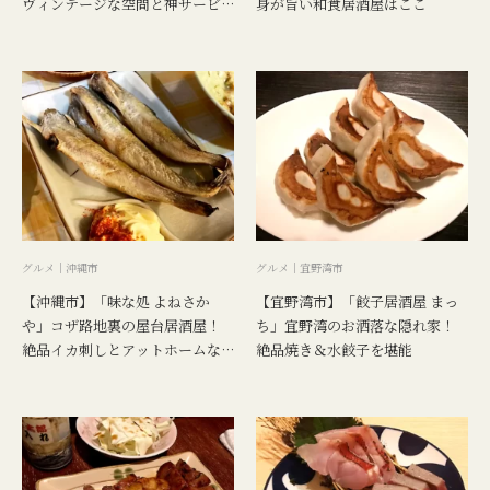
ヴィンテージな空間と神サービ
身が旨い和食居酒屋はここ
ス力
グルメ｜沖縄市
グルメ｜宜野湾市
【沖縄市】「味な処 よねさか
【宜野湾市】「餃子居酒屋 まっ
や」コザ路地裏の屋台居酒屋！
ち」宜野湾のお洒落な隠れ家！
絶品イカ刺しとアットホームな
絶品焼き＆水餃子を堪能
雰囲気