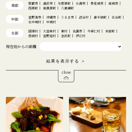
那覇市
浦添市
与那原町
糸満市
豊見城市
南城市
南部
西原町
南風原町
八重瀬町
宜野湾市
沖縄市
うるま市
読谷村
嘉手納町
北谷町
中部
北中城村
中城村
国頭村
大宜味村
東村
名護市
今帰仁村
本部町
北部
恩納村
宜野座村
金武町
伊江村
現在地からの距離
結果を表示する ＞
close