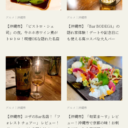
グルメ｜沖縄市
グルメ｜沖縄市
【沖縄市】「ビストロ・シェ
【沖縄市】「Bar BODEGA」の
司」の夜。牛ホホ赤ワイン煮が
隠れ家体験！デートや記念日に
トロトロ！喫煙OKな隠れた名店
も使える高コスパな大人バー
グルメ｜沖縄市
グルメ｜沖縄市
【沖縄市】コザのBar名店！「フ
【沖縄市】「旬菜ま〜す」レビ
ォレスト チェアー」 レビュー！
ュー！沖縄市で京都の味！お刺